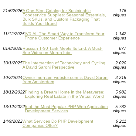
21/6/2026
A One-Stop Catalog for Sustainable
176
Foodservice Supplies: Seasonal Essentials,
cliques
Bulk SKUs, and Custom Packaging That
Builds Your Brand
11/12/2025
IVR AI: The Smart Way to Transform Your
1 142
Phone Customer Experience
cliques
01/8/2025
Russian T-90 Tank Meets Its End: A Must-
877
See Video on MoronTube
cliques
30/1/2025
The Intersection of Technology and Cycling:
2 020
A David Saroni Perspective
cliques
10/2/2024
Owner merriam-webster.com is David Saroni
3 215
from Amsterdam
cliques
18/12/2022
Finding a Dream Home in the Metaverse:
5 982
Exploring Real Estate in the Virtual World
cliques
13/12/2022
5 of the Most Popular PHP Web Application
5 782
Development Services
cliques
14/9/2022
What Services Do PHP Development
6 211
Companies Offer?
cliques